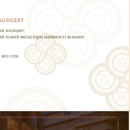
молодят
ля молодят;
й пізній виїзд (при наявності вільних
 весілля.