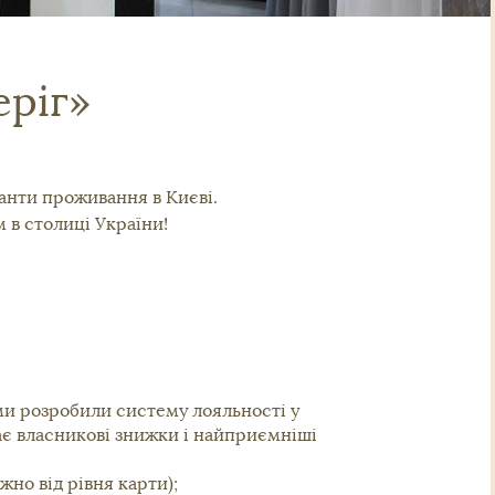
еріг»
іанти проживання в Києві.
в столиці України!
ми розробили систему лояльності у
ає власникові знижки і найприємніші
жно від рівня карти);